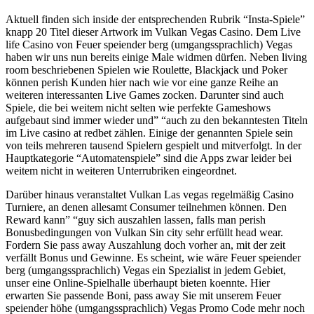
Aktuell finden sich inside der entsprechenden Rubrik “Insta-Spiele”
knapp 20 Titel dieser Artwork im Vulkan Vegas Casino. Dem Live
life Casino von Feuer speiender berg (umgangssprachlich) Vegas
haben wir uns nun bereits einige Male widmen dürfen. Neben living
room beschriebenen Spielen wie Roulette, Blackjack und Poker
können perish Kunden hier nach wie vor eine ganze Reihe an
weiteren interessanten Live Games zocken. Darunter sind auch
Spiele, die bei weitem nicht selten wie perfekte Gameshows
aufgebaut sind immer wieder und” “auch zu den bekanntesten Titeln
im Live casino at redbet zählen. Einige der genannten Spiele sein
von teils mehreren tausend Spielern gespielt und mitverfolgt. In der
Hauptkategorie “Automatenspiele” sind die Apps zwar leider bei
weitem nicht in weiteren Unterrubriken eingeordnet.
Darüber hinaus veranstaltet Vulkan Las vegas regelmäßig Casino
Turniere, an denen allesamt Consumer teilnehmen können. Den
Reward kann” “guy sich auszahlen lassen, falls man perish
Bonusbedingungen von Vulkan Sin city sehr erfüllt head wear.
Fordern Sie pass away Auszahlung doch vorher an, mit der zeit
verfällt Bonus und Gewinne. Es scheint, wie wäre Feuer speiender
berg (umgangssprachlich) Vegas ein Spezialist in jedem Gebiet,
unser eine Online-Spielhalle überhaupt bieten koennte. Hier
erwarten Sie passende Boni, pass away Sie mit unserem Feuer
speiender höhe (umgangssprachlich) Vegas Promo Code mehr noch