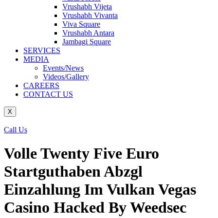
Vrushabh Vijeta
Vrushabh Vivanta
Viva Square
Vrushabh Antara
Jambagi Square
SERVICES
MEDIA
Events/News
Videos/Gallery
CAREERS
CONTACT US
X
Call Us
Volle Twenty Five Euro
Startguthaben Abzgl
Einzahlung Im Vulkan Vegas
Casino Hacked By Weedsec