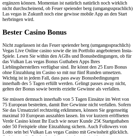
ergänzen können. Momentan ist natürlich natürlich noch wirklich
nicht durchscheinend, ob Feuer speiender berg (umgangssprachlich)
Las vegas in Zukunft noch eine gewisse mobile App an den Start
herbringen wird.
Bester Casino Bonus
Nicht zugelassen ist das Feuer speiender berg (umgangssprachlich)
Vegas Live Online casino sowie die im Portfolio angebotenen Insta-
Spiele. Lesen Sie within den AGBs und Bonusbedingungen, ob für
das Vulkan Las vegas Bonus Guthaben Apps Ihres
Lieblingsherstellers verfügbar sind. Ihr könnt den 25 Euro Bonus
ohne Einzahlung im Casino so mit nur fünf Runden umsetzen.
Wichtig ist in jedem Fall, dass pass away Bonusbedingungen
innerhalb des 5 Tagen erfüllt werden. Gelingt passes away nicht,
gelten der Bonus sowie bereits erzielte Gewinne als verfallen.
Sie müssen demnach innerhalb von 5 Tagen Einsätze im Wert von
75 European bestreiten, damit Ihre Gewinne nicht verfallen. Sofern
Sie das Umsatzziel rechtzeitig erklimmen, können Sie gegenseitig
maximal 10 European auszahlen lassen. Im vor kurzem eröffneten
Verde Casino könnt Ihr Euch wie neuer Kunde 25€ Startguthaben
oder 50 Freispiele ohne Einzahlung sichern. Auch Followers von
Lotto sein bei Vulkan Las vegas Casino mit Gewissheit glücklich.