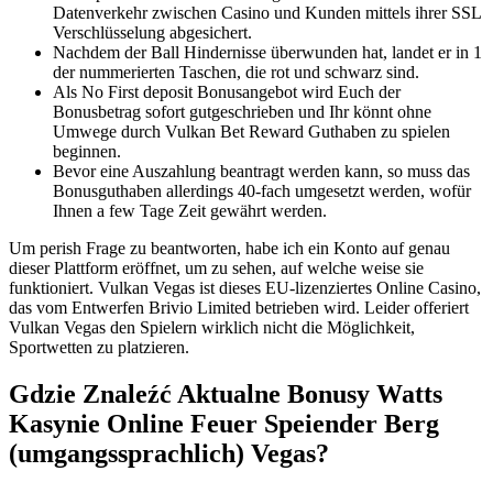
Datenverkehr zwischen Casino und Kunden mittels ihrer SSL
Verschlüsselung abgesichert.
Nachdem der Ball Hindernisse überwunden hat, landet er in 1
der nummerierten Taschen, die rot und schwarz sind.
Als No First deposit Bonusangebot wird Euch der
Bonusbetrag sofort gutgeschrieben und Ihr könnt ohne
Umwege durch Vulkan Bet Reward Guthaben zu spielen
beginnen.
Bevor eine Auszahlung beantragt werden kann, so muss das
Bonusguthaben allerdings 40-fach umgesetzt werden, wofür
Ihnen a few Tage Zeit gewährt werden.
Um perish Frage zu beantworten, habe ich ein Konto auf genau
dieser Plattform eröffnet, um zu sehen, auf welche weise sie
funktioniert. Vulkan Vegas ist dieses EU-lizenziertes Online Casino,
das vom Entwerfen Brivio Limited betrieben wird. Leider offeriert
Vulkan Vegas den Spielern wirklich nicht die Möglichkeit,
Sportwetten zu platzieren.
Gdzie Znaleźć Aktualne Bonusy Watts
Kasynie Online Feuer Speiender Berg
(umgangssprachlich) Vegas?