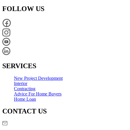
FOLLOW US
SERVICES
New Project Development
Interior
Contracting
Advice For Home Buyers
Home Loan
CONTACT US