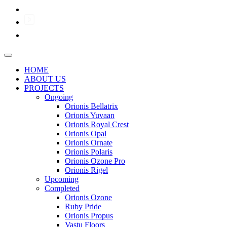
HOME
ABOUT US
PROJECTS
Ongoing
Orionis Bellatrix
Orionis Yuvaan
Orionis Royal Crest
Orionis Opal
Orionis Ornate
Orionis Polaris
Orionis Ozone Pro
Orionis Rigel
Upcoming
Completed
Orionis Ozone
Ruby Pride
Orionis Propus
Vastu Floors