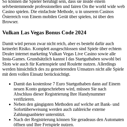
So können die Spieler beruhigt sein, dass sie inside einem
selvbestemmende professionellen und fairen On the world wide web
Casino spielen. Die einfachste Methode, u in unserem Casinos
Österreich von Einem mobilen Gerät über spielen, ist über den
Browser.
Vulkan Las Vegas Bonus Code 2024
Damit wird person zwar nicht reich, aber es besteht dafür auch
keinerlei Risiko. Komplett ausgeschlossen sind Spiele über echtem
Dealer internet marketing Vulkan Vegas Live Casino sowie alle
Insta-Games. Grundsätzlich kannst I das Startguthaben sowohl bei
Slots wie auch für Kartenspiele und Roulette nutzen. Allerdings
werden hinsichtlich des zu generierenden Umsatzes nicht alle Spiele
mit dem vollen Einsatz berücksichtigt.
Damit das kostenlose 7 Euro Startguthaben dann auf Einem
neuen Konto gutgeschrieben wird, müssen Sie nach
Abschluss dieser Registrierung Ihre Handynummer
verifizieren.
Neben den gängigsten Methoden auf welche art Bank- und
Sofortüberweisung werden auch zahlreiche externe
Zahlungsanbieter unterstützt.
Nach der Registrierung können Sie geradeaus den Automaten
öffnen und Ihre Freispiele nutzen.