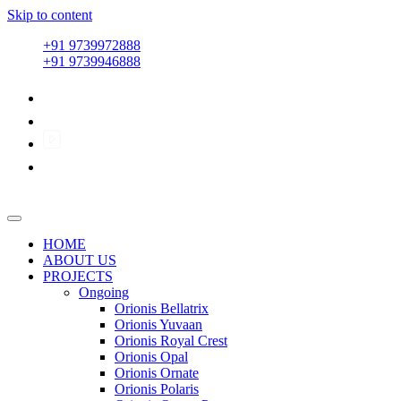
Skip to content
+91 9739972888
+91 9739946888
HOME
ABOUT US
PROJECTS
Ongoing
Orionis Bellatrix
Orionis Yuvaan
Orionis Royal Crest
Orionis Opal
Orionis Ornate
Orionis Polaris