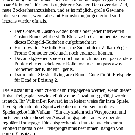
paar Aktionen” “für bereits registrierte Zocker. Der cover das Ziel,
neue Zocker heranzuziehen, und es ist möglich, große Gewinne
über verdienen, wenn allesamt Bonusbedingungen erfüllt sind
letztens wieder oftmals.
Der ComeOn Casino Added bonus oder jeder Interwetten
Casino Bonus wird erst für Einsätze im Casino benutzt, wenn
dieses Echtgeld-Guthaben aufgebraucht ist.
Hier erwarten Sie tolle Boni, die Sie mit dem Vulkan Vegas
Promo Computer code auch noch ergänzen können.
Davon abgesehen spielen doch natürlich noch ein paar andere
Punkte eine entscheidende Rolle, wenn es um pass away
Sicherheit der Kunden” “gehts.
Dann holen Sie sich living area Bonus Code für 50 Freispiele
für Dead or Existing 2.
Die Auszahlung kann zuerst dann freigegeben werden, wenn dieser
Rabatt freigespielt sowie definitiv eine Einzahlung getätigt worden
ist auch. Ihr VulkanBet Reward ist in keiner weise für Insta-Spiele,
Live Spiele oder den Sportwettenbereich. Für sein mobiles
Spielangebot hält Vulkan” “Sin city zudem sein Versprechen und
bietet euch stets dieselben Auszahlungsquoten an, wie über die
reguläre Homepage. Die entsprechenden Punkte, welche euren
Phoned innerhalb des Treueprogramms bestimmen, hängen von
eurem Einsatz ab.