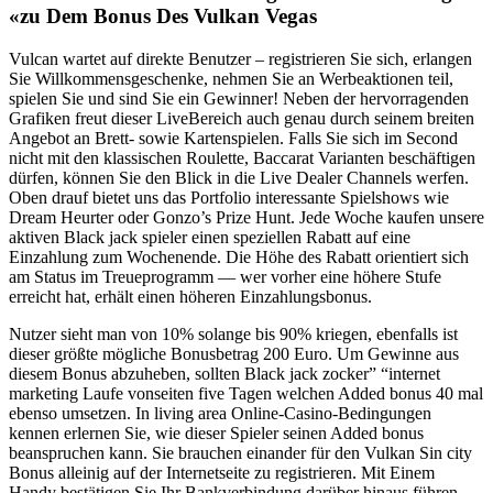
«zu Dem Bonus Des Vulkan Vegas
Vulcan wartet auf direkte Benutzer – registrieren Sie sich, erlangen
Sie Willkommensgeschenke, nehmen Sie an Werbeaktionen teil,
spielen Sie und sind Sie ein Gewinner! Neben der hervorragenden
Grafiken freut dieser LiveBereich auch genau durch seinem breiten
Angebot an Brett- sowie Kartenspielen. Falls Sie sich im Second
nicht mit den klassischen Roulette, Baccarat Varianten beschäftigen
dürfen, können Sie den Blick in die Live Dealer Channels werfen.
Oben drauf bietet uns das Portfolio interessante Spielshows wie
Dream Heurter oder Gonzo’s Prize Hunt. Jede Woche kaufen unsere
aktiven Black jack spieler einen speziellen Rabatt auf eine
Einzahlung zum Wochenende. Die Höhe des Rabatt orientiert sich
am Status im Treueprogramm — wer vorher eine höhere Stufe
erreicht hat, erhält einen höheren Einzahlungsbonus.
Nutzer sieht man von 10% solange bis 90% kriegen, ebenfalls ist
dieser größte mögliche Bonusbetrag 200 Euro. Um Gewinne aus
diesem Bonus abzuheben, sollten Black jack zocker” “internet
marketing Laufe vonseiten five Tagen welchen Added bonus 40 mal
ebenso umsetzen. In living area Online-Casino-Bedingungen
kennen erlernen Sie, wie dieser Spieler seinen Added bonus
beanspruchen kann. Sie brauchen einander für den Vulkan Sin city
Bonus alleinig auf der Internetseite zu registrieren. Mit Einem
Handy bestätigen Sie Ihr Bankverbindung darüber hinaus führen