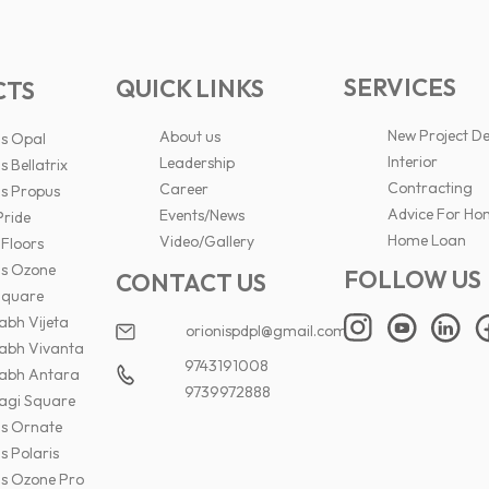
SERVICES
QUICK LINKS
CTS
New Project D
About us
is Opal
Interior
Leadership
s Bellatrix
Contracting
Career
is Propus
Advice For Ho
Events/News
Pride
Home Loan
Video/Gallery
 Floors
is Ozone
FOLLOW US
CONTACT US
Square
abh Vijeta
orionispdpl@gmail.com
abh Vivanta
9743191008
abh Antara
9739972888
gi Square
is Ornate
s Polaris
is Ozone Pro