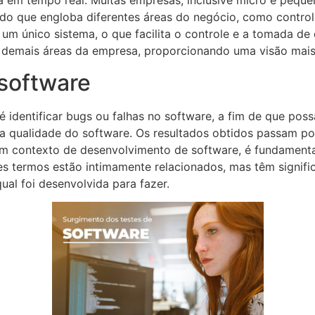
ira em tempo real. Muitas empresas, inclusive micro e peq
ado que engloba diferentes áreas do negócio, como control
 um único sistema, o que facilita o controle e a tomada d
s demais áreas da empresa, proporcionando uma visão mais
 software
é identificar bugs ou falhas no software, a fim de que poss
r a qualidade do software. Os resultados obtidos passam p
 um contexto de desenvolvimento de software, é fundamenta
es termos estão intimamente relacionados, mas têm signific
qual foi desenvolvida para fazer.