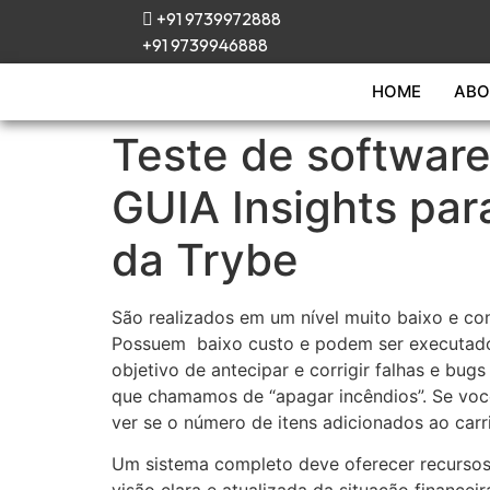
+91 9739972888
+91 9739946888
HOME
ABO
Teste de software
GUIA Insights para
da Trybe
São realizados em um nível muito baixo e co
Possuem baixo custo e podem ser executados
objetivo de antecipar e corrigir falhas e bu
que chamamos de “apagar incêndios”. Se voc
ver se o número de itens adicionados ao car
Um sistema completo deve oferecer recursos