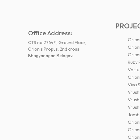
PROJE
Office Address:
Orion
CTS no.2764/1, Ground Floor,
Orioni
Orionis Propus, 2nd cross
Orion
Bhagyanagar, Belagavi.
Ruby 
Vastu
Orion
Viva 
Vrush
Vrush
Vrush
Jamba
Orion
Orioni
Orion