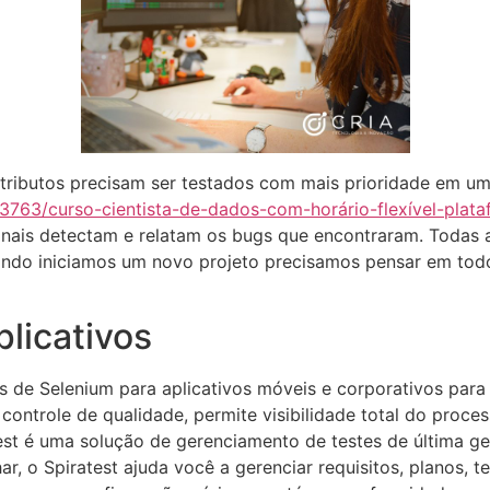
tributos precisam ser testados com mais prioridade em u
23763/curso-cientista-de-dados-com-horário-flexível-plat
finais detectam e relatam os bugs que encontraram. Todas a
ndo iniciamos um novo projeto precisamos pensar em todo
licativos
s de Selenium para aplicativos móveis e corporativos par
controle de qualidade, permite visibilidade total do pro
Test é uma solução de gerenciamento de testes de última g
r, o Spiratest ajuda você a gerenciar requisitos, planos, t