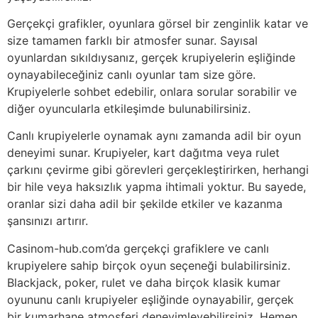
Gerçekçi grafikler, oyunlara görsel bir zenginlik katar ve
size tamamen farklı bir atmosfer sunar. Sayısal
oyunlardan sıkıldıysanız, gerçek krupiyelerin eşliğinde
oynayabileceğiniz canlı oyunlar tam size göre.
Krupiyelerle sohbet edebilir, onlara sorular sorabilir ve
diğer oyuncularla etkileşimde bulunabilirsiniz.
Canlı krupiyelerle oynamak aynı zamanda adil bir oyun
deneyimi sunar. Krupiyeler, kart dağıtma veya rulet
çarkını çevirme gibi görevleri gerçekleştirirken, herhangi
bir hile veya haksızlık yapma ihtimali yoktur. Bu sayede,
oranlar sizi daha adil bir şekilde etkiler ve kazanma
şansınızı artırır.
Casinom-hub.com’da gerçekçi grafiklere ve canlı
krupiyelere sahip birçok oyun seçeneği bulabilirsiniz.
Blackjack, poker, rulet ve daha birçok klasik kumar
oyununu canlı krupiyeler eşliğinde oynayabilir, gerçek
bir kumarhane atmosferi deneyimleyebilirsiniz. Hemen