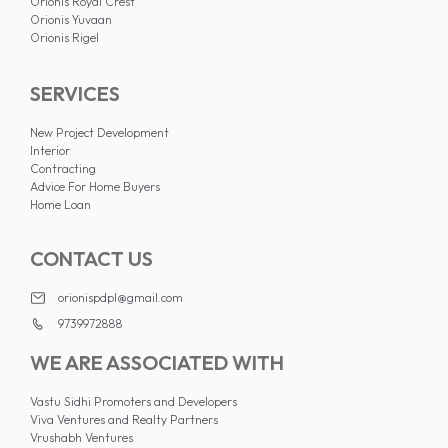
Orionis Royal Crest
Orionis Yuvaan
Orionis Rigel
SERVICES
New Project Development
Interior
Contracting
Advice For Home Buyers
Home Loan
CONTACT US
orionispdpl@gmail.com
9739972888
WE ARE ASSOCIATED WITH
Vastu Sidhi Promoters and Developers
Viva Ventures and Realty Partners
Vrushabh Ventures