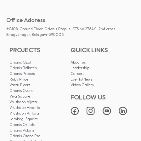
Office Address:
#G108, Ground Floor, Orionis Propus, CTS no.2764/1, 2nd cross
Bhagyanagar, Belagavi-590006.
PROJECTS
QUICK LINKS
Orionis Opal
About us
Orionis Bellatrix
Leadership
Orionis Propus
Careers
Ruby Pride
Events/News
Vastu Floors
Video/Gallery
Orionis Ozone
FOLLOW US
Viva Square
Vrushabh Vijeta
Vrushabh Vivanta
Vrushabh Antara
Jambagi Square
Orionis Ornate
Orionis Polaris
Orionis Ozone Pro