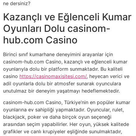
ne dersiniz?
Kazançlı ve Eğlenceli Kumar
Oyunları Dolu casinom-
hub.com Casino
Birinci sınıf kumarhane deneyimini arayanlar için
casinom-hub.com Casino, kazançlı ve eğlenceli kumar
oyunlarıyla dolu bir platform sunmaktadır. Bu kaliteli
casino
https://casinomaxisitesi.com/
, heyecan verici ve
adil oyunlarla dolu bir atmosfer sunarak oyunculara
unutulmaz bir deneyim yaşatmayı hedeflemektedir.
casinom-hub.com Casino, Türkiye’nin en popüler kumar
oyunlarına ev sahipliği yapmaktadır. Oyuncular, rulet,
blackjack, poker ve daha birçok oyun seçeneği
arasından seçim yapabilirler. Her oyun, yüksek kalitede
grafikler ve canlı krupiyeler eşliğinde sunulmaktadır,