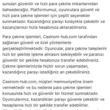
sunulan güvenilir ve hızlı para çekme imkanlarından
bahsedeceğiz. Platformumuz, oyunculara güvenli ve
hızlı para çekme işlemleri için çeşitli seçenekler
sunmaktadır. Kazandığınız parayı kolaylıkla çekebilir ve
kazançlarınızı hızla hesabınıza aktarabilirsiniz.
Para çekme işlemleri, Casinom-hub.com tarafından
sağlanan güvenli ve özel yöntemlerle
gerçekleştirilmektedir. Oyuncular, para çekme taleplerini
hızlı bir şekilde işleme almasını bekleyebilir ve paranızı
güvenilir bir şekilde hesabınıza transfer edebilirsiniz.
Çekme işlemlerinizde hiçbir sorun yaşamadan,
kazandığınız parayı istediğiniz an çekebilirsiniz.
Casinom-hub.com, müşteri memnuniyetine önem
vermektedir ve bu nedenle para çekme işlemleri
konusunda hızlı ve güvenilir bir hizmet sunmaktadır.
Oyuncularımız, kazandıkları parayı güvenle çekebilir ve
hesaplarına hızlı bir şekilde transfer edebilirler.