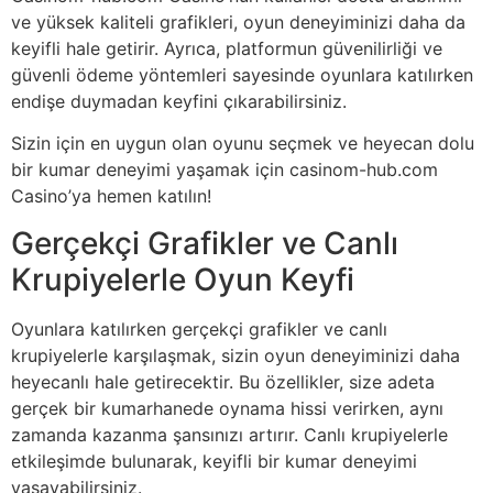
ve yüksek kaliteli grafikleri, oyun deneyiminizi daha da
keyifli hale getirir. Ayrıca, platformun güvenilirliği ve
güvenli ödeme yöntemleri sayesinde oyunlara katılırken
endişe duymadan keyfini çıkarabilirsiniz.
Sizin için en uygun olan oyunu seçmek ve heyecan dolu
bir kumar deneyimi yaşamak için casinom-hub.com
Casino’ya hemen katılın!
Gerçekçi Grafikler ve Canlı
Krupiyelerle Oyun Keyfi
Oyunlara katılırken gerçekçi grafikler ve canlı
krupiyelerle karşılaşmak, sizin oyun deneyiminizi daha
heyecanlı hale getirecektir. Bu özellikler, size adeta
gerçek bir kumarhanede oynama hissi verirken, aynı
zamanda kazanma şansınızı artırır. Canlı krupiyelerle
etkileşimde bulunarak, keyifli bir kumar deneyimi
yaşayabilirsiniz.