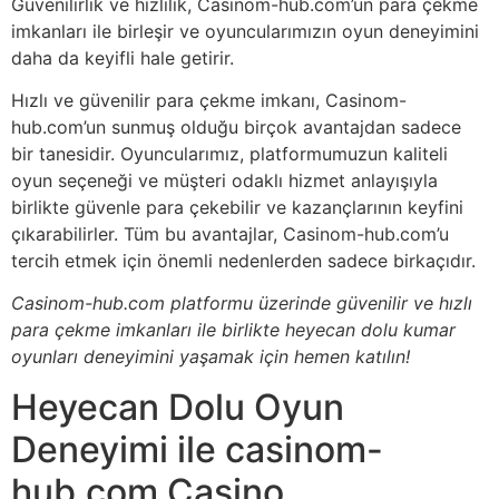
Güvenilirlik ve hızlılık, Casinom-hub.com’un para çekme
imkanları ile birleşir ve oyuncularımızın oyun deneyimini
daha da keyifli hale getirir.
Hızlı ve güvenilir para çekme imkanı, Casinom-
hub.com’un sunmuş olduğu birçok avantajdan sadece
bir tanesidir. Oyuncularımız, platformumuzun kaliteli
oyun seçeneği ve müşteri odaklı hizmet anlayışıyla
birlikte güvenle para çekebilir ve kazançlarının keyfini
çıkarabilirler. Tüm bu avantajlar, Casinom-hub.com’u
tercih etmek için önemli nedenlerden sadece birkaçıdır.
Casinom-hub.com platformu üzerinde güvenilir ve hızlı
para çekme imkanları ile birlikte heyecan dolu kumar
oyunları deneyimini yaşamak için hemen katılın!
Heyecan Dolu Oyun
Deneyimi ile casinom-
hub.com Casino