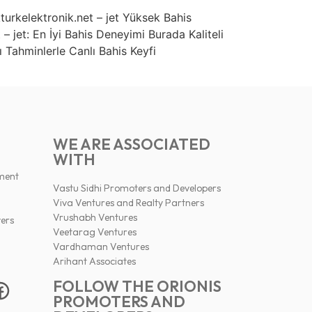
turkelektronik.net – jet Yüksek Bahis
– jet: En İyi Bahis Deneyimi Burada Kaliteli
 Tahminlerle Canlı Bahis Keyfi
WE ARE ASSOCIATED
WITH
ment
Vastu Sidhi Promoters and Developers
Viva Ventures and Realty Partners
Vrushabh Ventures
ers
Veetarag Ventures
Vardhaman Ventures
Arihant Associates
FOLLOW THE ORIONIS
PROMOTERS AND