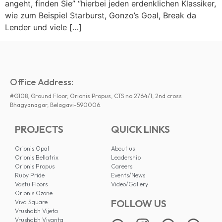
angeht, finden Sie” “hierbei jeden erdenklichen Klassiker,
wie zum Beispiel Starburst, Gonzo’s Goal, Break da
Lender und viele […]
Office Address:
#G108, Ground Floor, Orionis Propus, CTS no.2764/1, 2nd cross
Bhagyanagar, Belagavi-590006.
PROJECTS
QUICK LINKS
Orionis Opal
About us
Orionis Bellatrix
Leadership
Orionis Propus
Careers
Ruby Pride
Events/News
Vastu Floors
Video/Gallery
Orionis Ozone
FOLLOW US
Viva Square
Vrushabh Vijeta
Vrushabh Vivanta