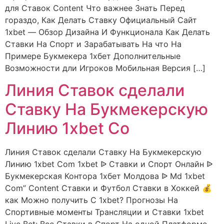
для Ставок Content Что важнее Знать Перед
гораздо, Как Делать Ставку Официальный Сайт
1xbet — Обзор Дизайна И Функционала Как Делать
Ставки На Спорт и Зарабатывать На что На
Примере Букмекера 1хбет Дополнительные
Возможности дли Игроков Мобильная Версия […]
Линия Ставок сделали
Ставку На Букмекерскую
Линию 1xbet Co
Линия Ставок сделали Ставку На Букмекерскую
Линию 1xbet Com 1xbet ᐉ Ставки и Спорт Онлайн ᐉ
Букмекерская Контора 1хбет Молдова ᐉ Md 1xbet
Com” Content Ставки и Футбол Ставки в Хоккей 💰
как Можно получить С 1xbet? Прогнозы На
Спортивные моменты Трансляции и Ставки 1xbet