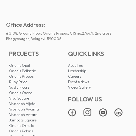
Office Address:
#G108, Ground Floor, Orionis Propus, CTS no.2764/1, 2nd cross
Bhagyanagar, Belagavi-590006.
PROJECTS
QUICK LINKS
Orionis Opal
About us
Orionis Bellatrix
Leadership
Orionis Propus
Careers
Ruby Pride
Events/News
Vastu Floors
Video/Gallery
Orionis Ozone
FOLLOW US
Viva Square
Vrushabh Vijeta
Vrushabh Vivanta
Vrushabh Antara
Jambagi Square
Orionis Ornate
Orionis Polaris