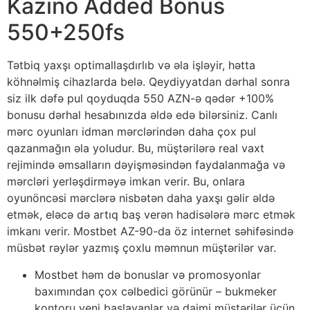
Kazino Added Bonus
550+250fs
Tətbiq yaxşı optimallaşdırlıb və əla işləyir, hətta
köhnəlmiş cihazlarda belə. Qeydiyyatdan dərhal sonra
siz ilk dəfə pul qoyduqda 550 AZN-ə qədər +100%
bonusu dərhal hesabınızda əldə edə bilərsiniz. Canlı
mərc oyunları idman mərclərindən daha çox pul
qazanmağın əla yoludur. Bu, müştərilərə real vaxt
rejimində əmsalların dəyişməsindən faydalanmağa və
mərcləri yerləşdirməyə imkan verir. Bu, onlara
oyunöncəsi mərclərə nisbətən daha yaxşı gəlir əldə
etmək, eləcə də artıq baş verən hadisələrə mərc etmək
imkanı verir. Mostbet AZ-90-da öz internet səhifəsində
müsbət rəylər yazmış çoxlu məmnun müştərilər var.
Mostbet həm də bonuslar və promosyonlar
baxımından çox cəlbedici görünür – bukmeker
kontoru yeni başlayanlar və daimi müştərilər üçün