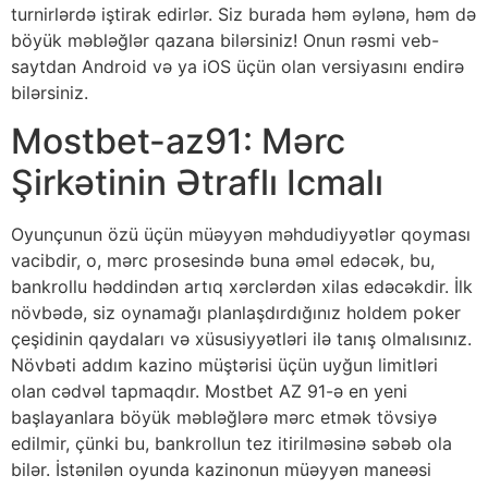
turnirlərdə iştirak edirlər. Siz burada həm əylənə, həm də
böyük məbləğlər qazana bilərsiniz! Onun rəsmi veb-
saytdan Android və ya iOS üçün olan versiyasını endirə
bilərsiniz.
Mostbet-az91: Mərc
Şirkətinin Ətraflı Icmalı
Oyunçunun özü üçün müəyyən məhdudiyyətlər qoyması
vacibdir, o, mərc prosesində buna əməl edəcək, bu,
bankrollu həddindən artıq xərclərdən xilas edəcəkdir. İlk
növbədə, siz oynamağı planlaşdırdığınız holdem poker
çeşidinin qaydaları və xüsusiyyətləri ilə tanış olmalısınız.
Növbəti addım kazino müştərisi üçün uyğun limitləri
olan cədvəl tapmaqdır. Mostbet AZ 91-ə en yeni
başlayanlara böyük məbləğlərə mərc etmək tövsiyə
edilmir, çünki bu, bankrollun tez itirilməsinə səbəb ola
bilər. İstənilən oyunda kazinonun müəyyən maneəsi