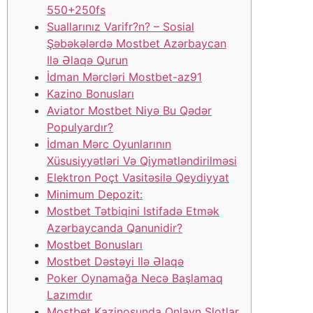
550+250fs
Suallarınız Varifr?n? – Sosial
Şəbəkələrdə Mostbet Azərbaycan
Ilə Əlaqə Qurun
İdman Mərcləri Mostbet-az91
Kazino Bonusları
Aviator Mostbet Niyə Bu Qədər
Populyardır?
İdman Mərc Oyunlarının
Xüsusiyyətləri Və Qiymətləndirilməsi
Elektron Poçt Vasitəsilə Qeydiyyat
Minimum Depozit:
Mostbet Tətbiqini Istifadə Etmək
Azərbaycanda Qanunidir?
Mostbet Bonusları
Mostbet Dəstəyi Ilə Əlaqə
Poker Oynamağa Necə Başlamaq
Lazımdır
Mostbet Kazinosunda Onlayn Slotlar