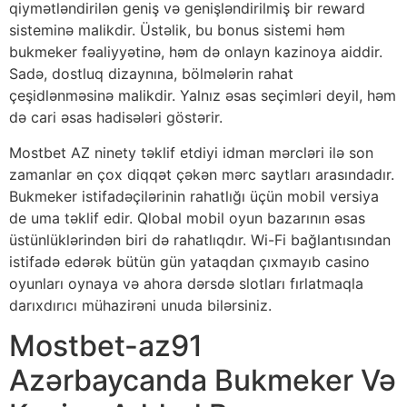
qiymətləndirilən geniş və genişləndirilmiş bir reward
sisteminə malikdir. Üstəlik, bu bonus sistemi həm
bukmeker fəaliyyətinə, həm də onlayn kazinoya aiddir.
Sadə, dostluq dizaynına, bölmələrin rahat
çeşidlənməsinə malikdir. Yalnız əsas seçimləri deyil, həm
də cari əsas hadisələri göstərir.
Mostbet AZ ninety təklif etdiyi idman mərcləri ilə son
zamanlar ən çox diqqət çəkən mərc saytları arasındadır.
Bukmeker istifadəçilərinin rahatlığı üçün mobil versiya
de uma təklif edir. Qlobal mobil oyun bazarının əsas
üstünlüklərindən biri də rahatlıqdır. Wi-Fi bağlantısından
istifadə edərək bütün gün yataqdan çıxmayıb casino
oyunları oynaya və ahora dərsdə slotları fırlatmaqla
darıxdırıcı mühazirəni unuda bilərsiniz.
Mostbet-az91
Azərbaycanda Bukmeker Və