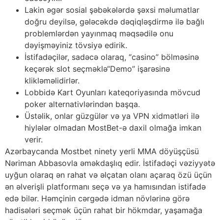
Lakin əgər sosial şəbəkələrdə şəxsi məlumatlar
doğru deyilsə, gələcəkdə dəqiqləşdirmə ilə bağlı
problemlərdən yayınmaq məqsədilə onu
dəyişməyiniz tövsiyə edirik.
İstifadəçilər, sadəcə olaraq, “casino” bölməsinə
keçərək slot seçməklə“Demo” işarəsinə
klikləməlidirlər.
Lobbidə Kart Oyunları kateqoriyasında mövcud
poker alternativlərindən başqa.
Üstəlik, onlar güzgülər və ya VPN xidmətləri ilə
hiylələr olmadan MostBet-ə daxil olmağa imkan
verir.
Azərbaycanda Mostbet ninety yerli MMA döyüşçüsü
Nəriman Abbasovla əməkdaşlıq edir. İstifadəçi vəziyyətə
uyğun olaraq ən rahat və əlçatan olanı açaraq özü üçün
ən əlverişli platformanı seçə və ya hamısından istifadə
edə bilər. Həmçinin cərgədə idman növlərinə görə
hadisələri seçmək üçün rahat bir hökmdar, yaşamağa