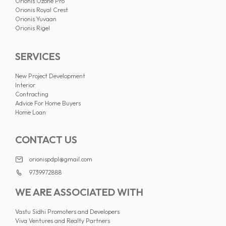
Orionis Ozone Pro
Orionis Royal Crest
Orionis Yuvaan
Orionis Rigel
SERVICES
New Project Development
Interior
Contracting
Advice For Home Buyers
Home Loan
CONTACT US
orionispdpl@gmail.com
9739972888
WE ARE ASSOCIATED WITH
Vastu Sidhi Promoters and Developers
Viva Ventures and Realty Partners