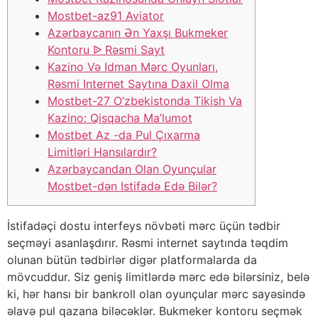
Mostbet-az91 Aviator
Azərbaycanın Ən Yaxşı Bukmeker
Kontoru ᐉ Rəsmi Sayt
Kazino Və Idman Mərc Oyunları,
Rəsmi Internet Saytına Daxil Olma
Mostbet-27 O’zbekistonda Tikish Va
Kazino: Qisqacha Ma’lumot
Mostbet Az -da Pul Çıxarma
Limitləri Hansılardır?
Azərbaycandan Olan Oyunçular
Mostbet-dən Istifadə Edə Bilər?
İstifadəçi dostu interfeys növbəti mərc üçün tədbir
seçməyi asanlaşdırır. Rəsmi internet saytında təqdim
olunan bütün tədbirlər digər platformalarda da
mövcuddur. Siz geniş limitlərdə mərc edə bilərsiniz, belə
ki, hər hansı bir bankroll olan oyunçular mərc sayəsində
əlavə pul qazana biləcəklər. Bukmeker kontoru seçmək