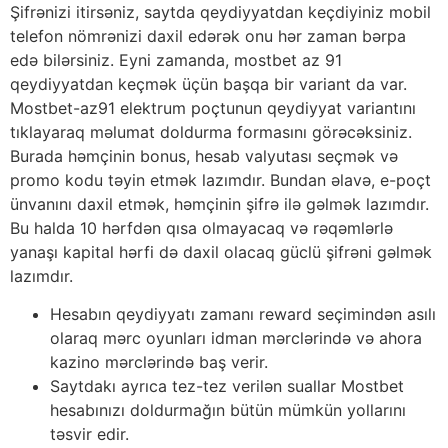
Şifrənizi itirsəniz, saytda qeydiyyatdan keçdiyiniz mobil
telefon nömrənizi daxil edərək onu hər zaman bərpa
edə bilərsiniz. Eyni zamanda, mostbet az 91
qeydiyyatdan keçmək üçün başqa bir variant da var.
Mostbet-az91 elektrum poçtunun qeydiyyat variantını
tıklayaraq məlumat doldurma formasını görəcəksiniz.
Burada həmçinin bonus, hesab valyutası seçmək və
promo kodu təyin etmək lazımdır. Bundan əlavə, e-poçt
ünvanını daxil etmək, həmçinin şifrə ilə gəlmək lazımdır.
Bu halda 10 hərfdən qısa olmayacaq və rəqəmlərlə
yanaşı kapital hərfi də daxil olacaq güclü şifrəni gəlmək
lazımdır.
Hesabın qeydiyyatı zamanı reward seçimindən asılı
olaraq mərc oyunları idman mərclərində və ahora
kazino mərclərində baş verir.
Saytdakı ayrıca tez-tez verilən suallar Mostbet
hesabınızı doldurmağın bütün mümkün yollarını
təsvir edir.