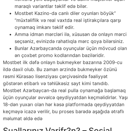
maraqlı variantlar təklif edə bilər.
Mostbet Kazino-da canlı diler oyunları böyük”
“müxtəliflik və real vaxtda real iştirakçılara qarşı
oynamaq imkanı təklif edir.
Amma idman mərcləri ilə, xüsusən də onlayn mərci
seçsəniz, evinizdə rahatlıqla mərc qoya bilərsiniz.
Bunlar Azərbaycanda oyunçular üçün mövcud olan
ən çoxbet promo kodlarından bəziləridir.
Mostbet ilk dəfə onlayn bukmeyker bazarına 2009-cu
ildə daxil olub. Bu zaman ərzində bukmeyker özünü
rəsmi Kürasao lisenziyası çərçivəsində fəaliyyət
göstərən etibarlı və təhlükəsiz sayt kimi tanıdıb.
Mostbet Azərbaycan-da real pulla oynamağa başlamaq
üçün oyunçular əvvəlcə qeydiyyatdan keçməlidirlər. Yaşı
18-dən yuxarı olan hər kəsə platformada qeydiyyatdan
keçməyə icazə verilir, bu proses barədə aşağıda ətraflı
məlumat əldə edə
Suallarınız Varifr?n? – Sosial