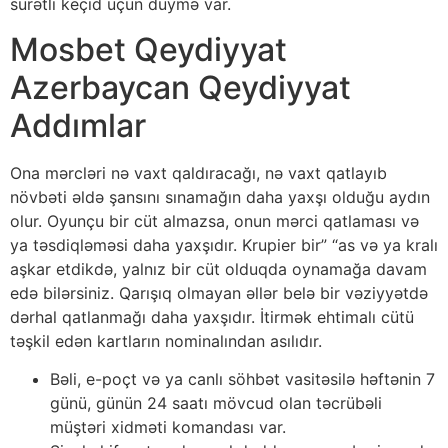
sürətli keçid üçün düymə var.
Mosbet Qeydiyyat
Azerbaycan Qeydiyyat
Addımlar
Ona mərcləri nə vaxt qaldıracağı, nə vaxt qatlayıb
növbəti əldə şansını sınamağın daha yaxşı olduğu aydın
olur. Oyunçu bir cüt almazsa, onun mərci qatlaması və
ya təsdiqləməsi daha yaxşıdır. Krupier bir” “as və ya kralı
aşkar etdikdə, yalnız bir cüt olduqda oynamağa davam
edə bilərsiniz. Qarışıq olmayan əllər belə bir vəziyyətdə
dərhal qatlanmağı daha yaxşıdır. İtirmək ehtimalı cütü
təşkil edən kartların nominalından asılıdır.
Bəli, e-poçt və ya canlı söhbət vasitəsilə həftənin 7
günü, günün 24 saatı mövcud olan təcrübəli
müştəri xidməti komandası var.