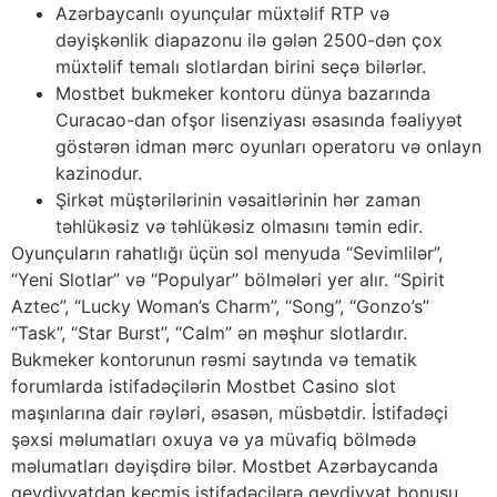
Azərbaycanlı oyunçular müxtəlif RTP və
dəyişkənlik diapazonu ilə gələn 2500-dən çox
müxtəlif temalı slotlardan birini seçə bilərlər.
Mostbet bukmeker kontoru dünya bazarında
Curacao-dan ofşor lisenziyası əsasında fəaliyyət
göstərən idman mərc oyunları operatoru və onlayn
kazinodur.
Şirkət müştərilərinin vəsaitlərinin hər zaman
təhlükəsiz və təhlükəsiz olmasını təmin edir.
Oyunçuların rahatlığı üçün sol menyuda “Sevimlilər”,
“Yeni Slotlar” və “Populyar” bölmələri yer alır. “Spirit
Aztec”, “Lucky Woman’s Charm”, “Song”, “Gonzo’s”
“Task”, “Star Burst”, “Calm” ən məşhur slotlardır.
Bukmeker kontorunun rəsmi saytında və tematik
forumlarda istifadəçilərin Mostbet Casino slot
maşınlarına dair rəyləri, əsasən, müsbətdir. İstifadəçi
şəxsi məlumatları oxuya və ya müvafiq bölmədə
məlumatları dəyişdirə bilər. Mostbet Azərbaycanda
qeydiyyatdan keçmiş istifadəçilərə qeydiyyat bonusu