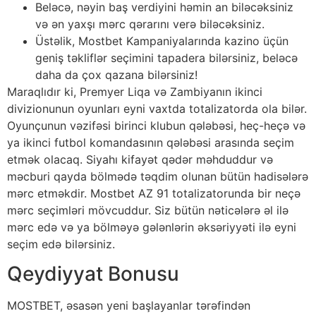
Beləcə, nəyin baş verdiyini həmin an biləcəksiniz
və ən yaxşı mərc qərarını verə biləcəksiniz.
Üstəlik, Mostbet Kampaniyalarında kazino üçün
geniş təkliflər seçimini tapadera bilərsiniz, beləcə
daha da çox qazana bilərsiniz!
Maraqlıdır ki, Premyer Liqa və Zambiyanın ikinci
divizionunun oyunları eyni vaxtda totalizatorda ola bilər.
Oyunçunun vəzifəsi birinci klubun qələbəsi, heç-heçə və
ya ikinci futbol komandasının qələbəsi arasında seçim
etmək olacaq. Siyahı kifayət qədər məhduddur və
məcburi qayda bölmədə təqdim olunan bütün hadisələrə
mərc etməkdir. Mostbet AZ 91 totalizatorunda bir neçə
mərc seçimləri mövcuddur. Siz bütün nəticələrə əl ilə
mərc edə və ya bölməyə gələnlərin əksəriyyəti ilə eyni
seçim edə bilərsiniz.
Qeydiyyat Bonusu
MOSTBET, əsasən yeni başlayanlar tərəfindən