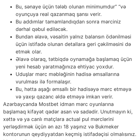
Bu, sənaye üçün tələb olunan minimumdur” “və
oyunçuya real qazanmaq şansı verir.
Bu addımlar tamamlandıqdan sonra mərciniz
dərhal qəbul ediləcək.
Bundan əlavə, vəsaitin yalnız balansın ödənilməsi
üçün istifadə olunan detallara geri çəkilməsini də
etmək olar.
Əlavə olaraq, tətbiqdə oynamağa başlamaq üçün
yeni hesab yaratmağınıza ehtiyac yoxdur.
Uduşlar mərc məbləğinin hadisə əmsallarına
vurulması ilə formalaşır.
Bu, hətta aşağı əmsallı bir hadisəyə mərc etməyə
və yaxşı qazanc əldə etməyə imkan verir.
Azərbaycanda Mostbet idman mərc oyunlarına
başlamaq kifayət qədər asan və sadədir. Unutmayın ki,
xəttə və ya canlı matçlara actual pul mərclərini
yerləşdirmək üçün ən azı 18 yaşınız və Bukmeker
kontorunun qeydiyyatdan keçmiş istifadəçisi olmalısınız.