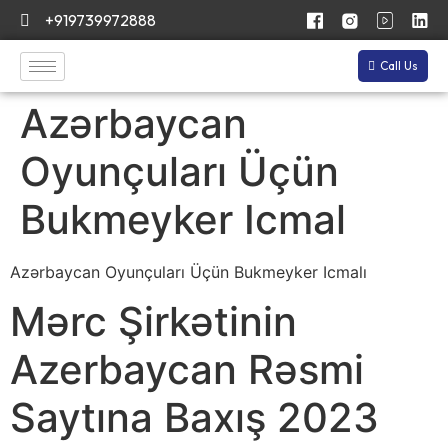
+919739972888
Call Us
Azərbaycan
Oyunçuları Üçün
Bukmeyker Icmal
Azərbaycan Oyunçuları Üçün Bukmeyker Icmalı
Mərc Şirkətinin
Azerbaycan Rəsmi
Saytına Baxış 2023